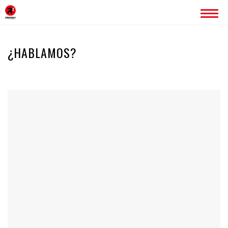
INICIO
¿HABLAMOS?
ERREDOBLE
SERVICIOS
IMAGEN CORPORATIVA
PÁGINAS WEB
ROTULACIÓN
PUBLICIDAD
PROYECTOS
BLOG
CONTACTO