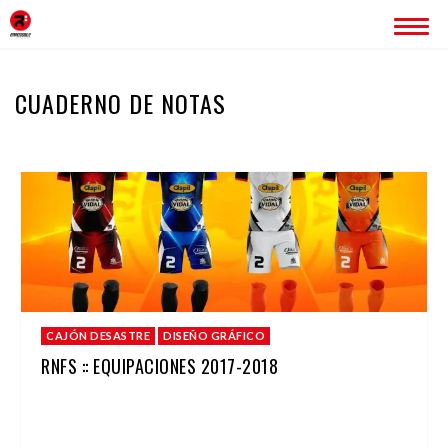
INICIO
CUADERNO DE NOTAS
ERREDOBLE
SERVICIOS
IMAGEN CORPORATIVA
PÁGINAS WEB
ROTULACIÓN
PUBLICIDAD
PROYECTOS
CAJÓN DESASTRE
DISEÑO GRÁFICO
BLOG
RNFS :: EQUIPACIONES 2017-2018
CONTACTO