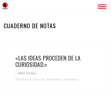
INICIO
CUADERNO DE NOTAS
ERREDOBLE
SERVICIOS
IMAGEN CORPORATIVA
«LAS IDEAS PROCEDEN DE LA
PÁGINAS WEB
CURIOSIDAD.»
ROTULACIÓN
PUBLICIDAD
– Walt Disney –
PROYECTOS
(Productor, director, guionista y animador)
BLOG
CONTACTO