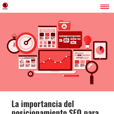
INICIO
ERREDOBLE
SERVICIOS
IMAGEN CORPORATIVA
PÁGINAS WEB
ROTULACIÓN
PUBLICIDAD
PROYECTOS
BLOG
La importancia del
CONTACTO
posicionamiento SEO para