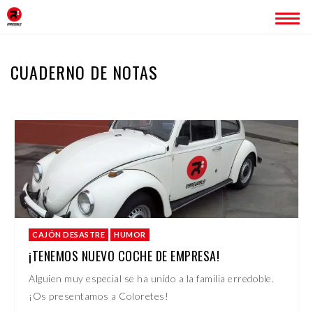
INICIO
CUADERNO DE NOTAS
ERREDOBLE
SERVICIOS
IMAGEN CORPORATIVA
PÁGINAS WEB
ROTULACIÓN
PUBLICIDAD
PROYECTOS
CAJÓN DESASTRE
HUMOR
BLOG
¡TENEMOS NUEVO COCHE DE EMPRESA!
Alguien muy especial se ha unido a la familia erredoble.
CONTACTO
¡Os presentamos a Coloretes!