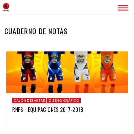
INICIO
CUADERNO DE NOTAS
ERREDOBLE
SERVICIOS
IMAGEN CORPORATIVA
PÁGINAS WEB
ROTULACIÓN
PUBLICIDAD
PROYECTOS
CAJÓN DESASTRE
DISEÑO GRÁFICO
BLOG
RNFS :: EQUIPACIONES 2017-2018
CONTACTO