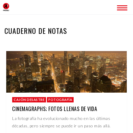
INICIO
CUADERNO DE NOTAS
ERREDOBLE
SERVICIOS
IMAGEN CORPORATIVA
PÁGINAS WEB
ROTULACIÓN
PUBLICIDAD
PROYECTOS
CAJÓN DESASTRE
FOTOGRAFÍA
BLOG
CINEMAGRAPHS; FOTOS LLENAS DE VIDA
La fotografía ha evolucionado mucho en las últimas
CONTACTO
décadas, pero siempre se puede ir un paso más allá.