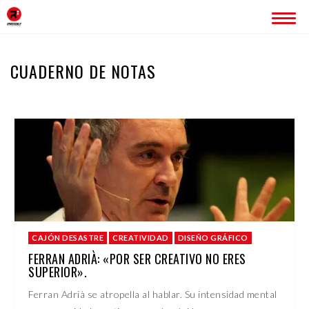
INICIO
CUADERNO DE NOTAS
ERREDOBLE
SERVICIOS
IMAGEN CORPORATIVA
PÁGINAS WEB
ROTULACIÓN
PUBLICIDAD
PROYECTOS
CAJÓN DESASTRE
CREATIVIDAD
DISEÑO GRÁFICO
BLOG
FERRAN ADRIÀ: «POR SER CREATIVO NO ERES
SUPERIOR».
CONTACTO
Ferran Adrià se atropella al hablar. Su intensidad mental