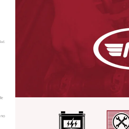
dad.
de
e no