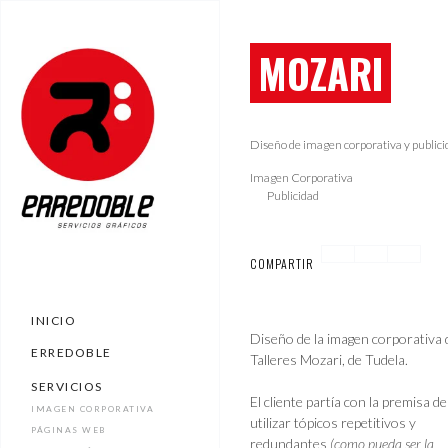
MOZARI
Diseño de imagen corporativa y publici
Imagen Corporativa
Publicidad
COMPARTIR
INICIO
Diseño de la imagen corporativa 
ERREDOBLE
Talleres Mozari, de Tudela.
SERVICIOS
El cliente partía con la premisa d
IMAGEN CORPORATIVA
utilizar tópicos repetitivos y
PÁGINAS WEB
redundantes
(como pueda ser la