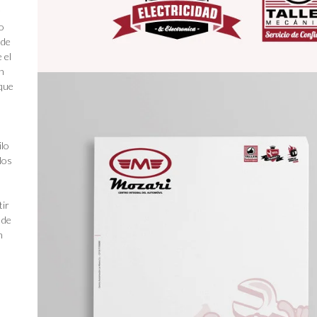
lo
 de
 el
n
 que
ilo
los
tir
 de
n