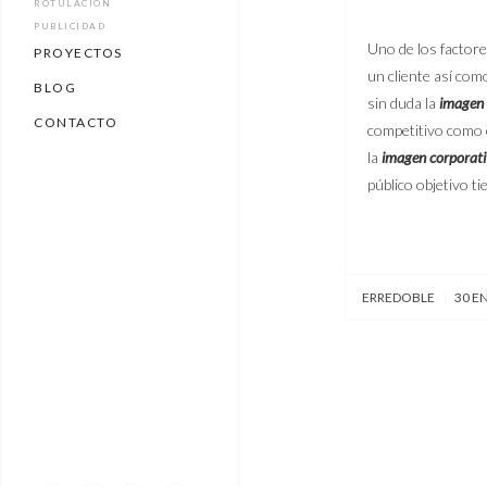
ROTULACIÓN
PUBLICIDAD
Uno de los factor
PROYECTOS
un cliente así co
BLOG
sin duda la
imagen
CONTACTO
competitivo como 
la
imagen corporat
público objetivo t
ERREDOBLE
|
30 E