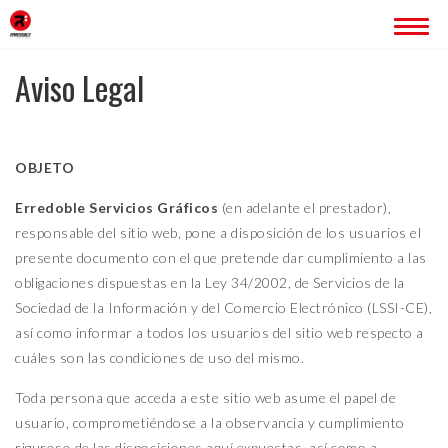
Aviso Legal
INICIO
ERREDOBLE
OBJETO
SERVICIOS
IMAGEN CORPORATIVA
Erredoble Servicios Gráficos
(en adelante el prestador),
PÁGINAS WEB
responsable del sitio web, pone a disposición de los usuarios el
ROTULACIÓN
presente documento con el que pretende dar cumplimiento a las
PUBLICIDAD
obligaciones dispuestas en la Ley 34/2002, de Servicios de la
Sociedad de la Información y del Comercio Electrónico (LSSI-CE),
PROYECTOS
así como informar a todos los usuarios del sitio web respecto a
BLOG
cuáles son las condiciones de uso del mismo.
Toda persona que acceda a este sitio web asume el papel de
CONTACTO
usuario, comprometiéndose a la observancia y cumplimiento
riguroso de las disposiciones aquí expuestas, así como a