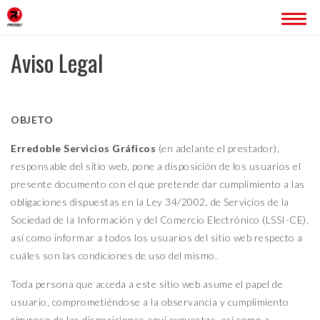
Aviso Legal
INICIO
ERREDOBLE
OBJETO
SERVICIOS
IMAGEN CORPORATIVA
Erredoble Servicios Gráficos
(en adelante el prestador),
PÁGINAS WEB
responsable del sitio web, pone a disposición de los usuarios el
ROTULACIÓN
presente documento con el que pretende dar cumplimiento a las
PUBLICIDAD
obligaciones dispuestas en la Ley 34/2002, de Servicios de la
Sociedad de la Información y del Comercio Electrónico (LSSI-CE),
PROYECTOS
así como informar a todos los usuarios del sitio web respecto a
BLOG
cuáles son las condiciones de uso del mismo.
Toda persona que acceda a este sitio web asume el papel de
CONTACTO
usuario, comprometiéndose a la observancia y cumplimiento
riguroso de las disposiciones aquí expuestas, así como a