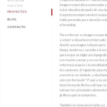
ROTULACIÓN
imagen corporativa comenzaba a
PUBLICIDAD
estar obsoleta después de una la
PROYECTOS
trayectoria empresarial en la que
BLOG
había prestado poca atención so
el branding.
CONTACTO
Para reforzar su imagen corpora
y volver a situarla en el mercado
diseñó una imagen robusta pero
limpia, moderna y sencilla a la vez
para la que se eligió una tipografí
con mucho cuerpo y en cursiva, 
referencia al peso y la movilidad 
los camiones. El siguiente paso f
encontrar un símbolo, y diseña
uno con forma de "J", que a su ve
tiene forma de flecha y del que se
extraen los principales elemento
gráficos que la componen.
También se renovaron tanto su