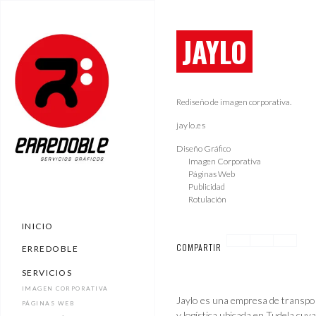
JAYLO
Rediseño de imagen corporativa.
jaylo.es
Diseño Gráfico
Imagen Corporativa
Páginas Web
Publicidad
Rotulación
INICIO
COMPARTIR
ERREDOBLE
SERVICIOS
IMAGEN CORPORATIVA
Jaylo es una empresa de transpo
PÁGINAS WEB
y logística ubicada en Tudela cuya