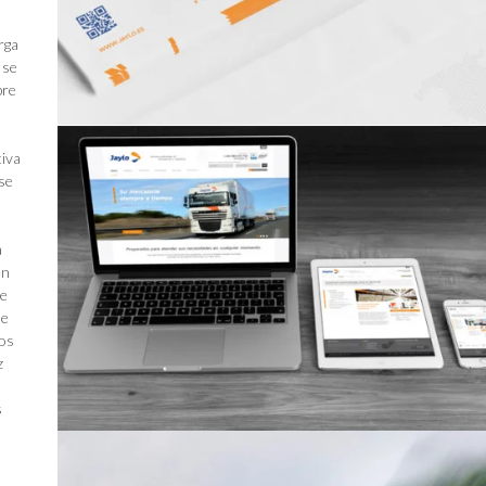
rga
 se
bre
tiva
 se
a
en
de
ue
mos
z
s