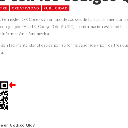
STRE
CREATIVIDAD
PUBLICIDAD
 ( en inglés QR Code) son un tipo de códigos de barras bidimensionale
por ejemplo EAN-13, Código 3 de 9, UPC), la información está codific
e información alfanumérica.
son fácilmente identificables por su forma cuadrada y por los tres c
da.
ve un Código QR ?