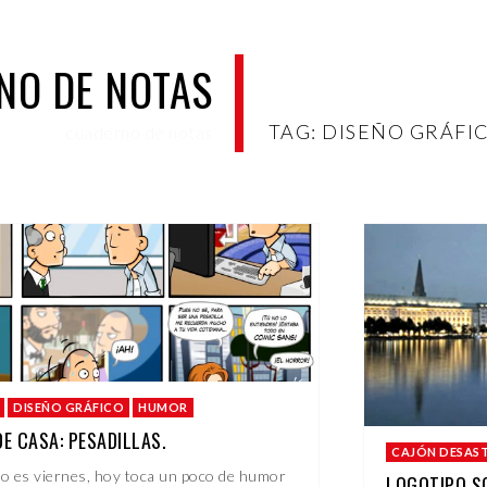
NO DE NOTAS
TAG: DISEÑO GRÁFI
cuaderno de notas
DISEÑO GRÁFICO
HUMOR
E CASA: PESADILLAS.
CAJÓN DESAS
o es viernes, hoy toca un poco de humor
LOGOTIPO S