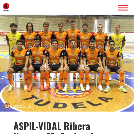
INICIO
ERREDOBLE
SERVICIOS
IMAGEN CORPORATIVA
PÁGINAS WEB
ROTULACIÓN
PUBLICIDAD
PROYECTOS
BLOG
CONTACTO
ASPIL-VIDAL Ribera