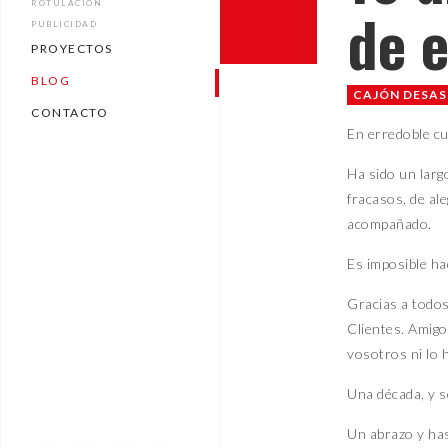
ROTULACIÓN
de e
PUBLICIDAD
PROYECTOS
BLOG
CAJÓN DESA
CONTACTO
En erredoble c
Ha sido un larg
fracasos, de al
acompañado.
Es imposible ha
Gracias a todos
Clientes. Amigo
vosotros ni lo 
Una década, y s
Un abrazo y ha