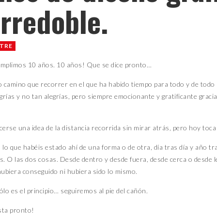
rredoble.
STRE
umplimos 10 años. 10 años! Que se dice pronto…
o camino que recorrer en el que ha habido tiempo para todo y de todo 
egrías y no tan alegrías, pero siempre emocionante y gratificante gr
cerse una idea de la distancia recorrida sin mirar atrás, pero hoy toc
 lo que habéis estado ahí de una forma o de otra, día tras día y año 
s. O las dos cosas. Desde dentro y desde fuera, desde cerca o desde le
hubiera conseguido ni hubiera sido lo mismo.
ólo es el principio… seguiremos al pie del cañón.
sta pronto!