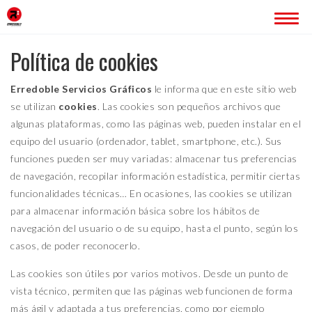
Política de cookies
INICIO
ERREDOBLE
Erredoble Servicios Gráficos
le informa que en este sitio web
se utilizan
cookies
. Las cookies son pequeños archivos que
SERVICIOS
algunas plataformas, como las páginas web, pueden instalar en el
equipo del usuario (ordenador, tablet, smartphone, etc.). Sus
IMAGEN CORPORATIVA
funciones pueden ser muy variadas: almacenar tus preferencias
PÁGINAS WEB
de navegación, recopilar información estadística, permitir ciertas
ROTULACIÓN
funcionalidades técnicas… En ocasiones, las cookies se utilizan
PUBLICIDAD
para almacenar información básica sobre los hábitos de
PROYECTOS
navegación del usuario o de su equipo, hasta el punto, según los
casos, de poder reconocerlo.
BLOG
Las cookies son útiles por varios motivos. Desde un punto de
CONTACTO
vista técnico, permiten que las páginas web funcionen de forma
más ágil y adaptada a tus preferencias, como por ejemplo