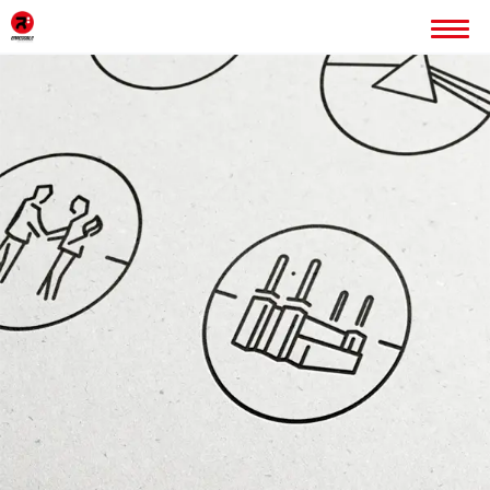
INICIO
ERREDOBLE
SERVICIOS
IMAGEN CORPORATIVA
PÁGINAS WEB
ROTULACIÓN
PUBLICIDAD
PROYECTOS
BLOG
CONTACTO