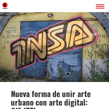
INICIO
ERREDOBLE
SERVICIOS
IMAGEN CORPORATIVA
PÁGINAS WEB
ROTULACIÓN
PUBLICIDAD
PROYECTOS
BLOG
Nueva forma de unir arte
CONTACTO
urbano con arte digital: