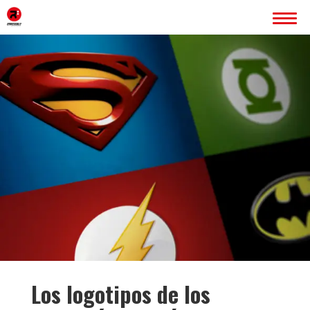
INICIO
ERREDOBLE
SERVICIOS
IMAGEN CORPORATIVA
PÁGINAS WEB
ROTULACIÓN
PUBLICIDAD
PROYECTOS
BLOG
CONTACTO
Los logotipos de los