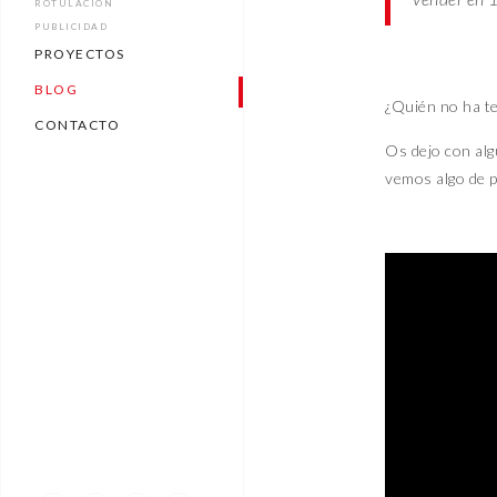
un v
ROTULACIÓN
PUBLICIDAD
PROYECTOS
BLOG
CAJÓN DESA
CONTACTO
Los que me conoc
tiempos y que el 
«El
Renaul
sedán de 4 
vender en 
¿Quién no ha te
Os dejo con alg